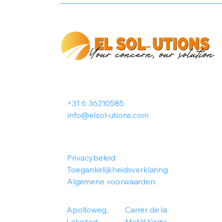
+31 6 36210585
info@elsol-utions.com
Privacybeleid
Toegankelijkheidsverklaring
Algemene voorwaarden
Apolloweg,
Carrer de la
Lelystad
Metàl·lúrgia