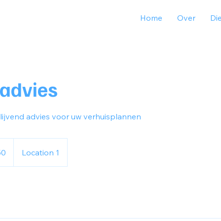
Home
Over
Di
sadvies
lijvend advies voor uw verhuisplannen
50
Location 1