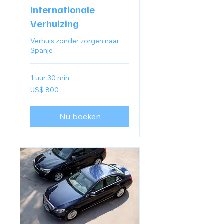
Internationale
Verhuizing
Verhuis zonder zorgen naar
Spanje
1 uur 30 min.
800
US$ 800
Amerikaanse
dollar
Nu boeken