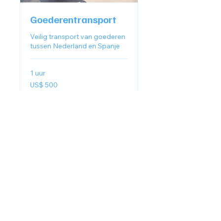
Goederentransport
Veilig transport van goederen
tussen Nederland en Spanje
1 uur
500
US$ 500
Amerikaanse
dollar
Nu boeken
+31 6 36210585
info@elsol-utions.com