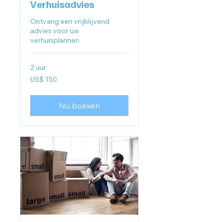
Verhuisadvies
Ontvang een vrijblijvend
advies voor uw
verhuisplannen
2 uur
150
US$ 150
Amerikaanse
dollar
Nu boeken