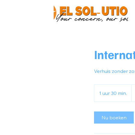
Interna
Verhuis zonder zo
8
Am
1 uur 30 min.
1
do
u
u
3
Nu boeken
0
m