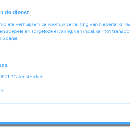
an de dienst
mplete verhuisservice voor uw verhuizing van Nederland na
en soepele en zorgeloze ervaring, van inpakken tot transpor
n Spanje.
ens
, 5571 PG Amsterdam
nl