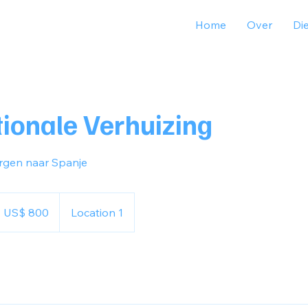
Home
Over
Di
tionale Verhuizing
rgen naar Spanje
00
erikaanse
US$ 800
Location 1
llar