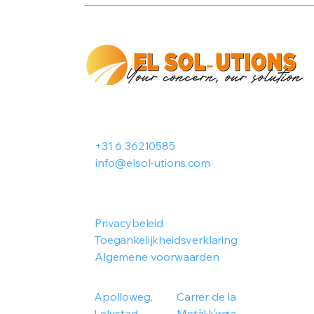
+31 6 36210585
info@elsol-utions.com
Privacybeleid
Toegankelijkheidsverklaring
Algemene voorwaarden
Apolloweg,
Carrer de la
Lelystad
Metàl·lúrgia