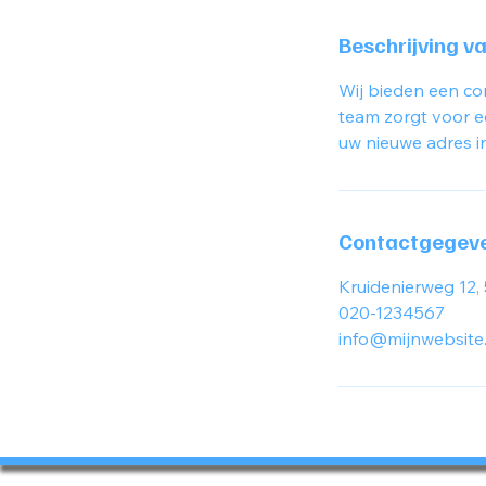
i
n
Beschrijving v
.
Wij bieden een co
team zorgt voor e
uw nieuwe adres i
Contactgegev
Kruidenierweg 12
020-1234567
info@mijnwebsite.